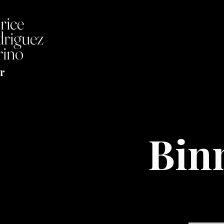
rice
riguez
ino
r
Bin