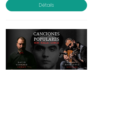
Détails
CANCIONES POPULARES / Sor
- Falla - Lorca
sam. 19 avr.
Plus d'infos
Détails