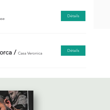
Détails
ase
Détails
orca
/
Casa Veronica