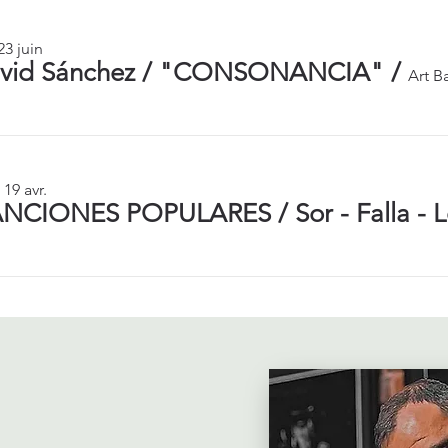
23 juin
vid Sánchez / "CONSONANCIA"
/
Art B
 19 avr.
NCIONES POPULARES / Sor - Falla - L