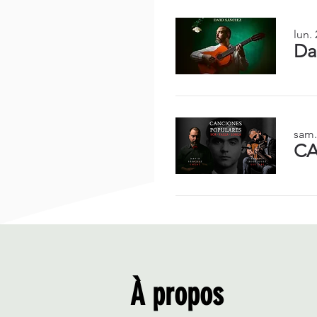
lun. 
Da
sam.
CA
À propos