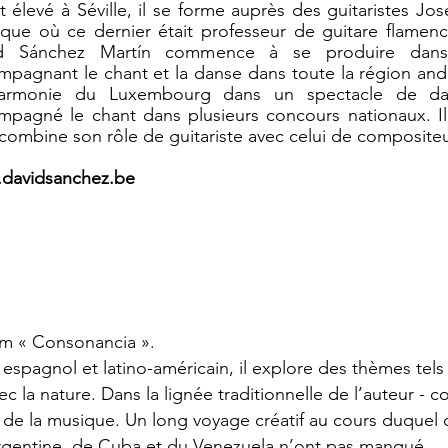
 élevé à Séville, il se forme auprès des guitaristes Jos
oque où ce dernier était professeur de guitare flame
d Sánchez Martín commence à se produire dans
pagnant le chant et la danse dans toute la région andal
harmonie du Luxembourg dans un spectacle de d
mpagné le chant dans plusieurs concours nationaux. Il 
 combine son rôle de guitariste avec celui de composit
davidsanchez.be
um « Consonancia ».
e espagnol et latino-américain, il explore des thèmes tels
c la nature. Dans la lignée traditionnelle de l’auteur - c
t de la musique. Un long voyage créatif au cours duquel 
Argentine, de Cuba et du Venezuela n’ont pas manqué.