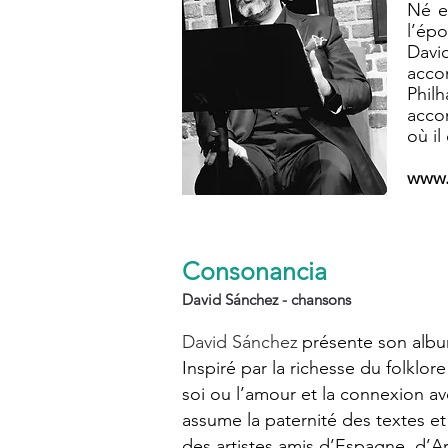
Né et
l’ép
Davi
accom
Phil
acco
où il
www.
Consonancia
David Sánchez - chansons
David Sánchez
présente son alb
Inspiré par la richesse du folklor
soi ou l’amour et la connexion ave
assume la paternité des textes e
des artistes amis d’Espagne, d’